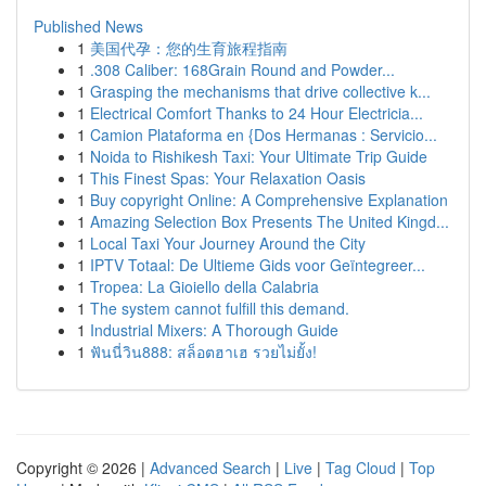
Published News
1
美国代孕：您的生育旅程指南
1
.308 Caliber: 168Grain Round and Powder...
1
Grasping the mechanisms that drive collective k...
1
Electrical Comfort Thanks to 24 Hour Electricia...
1
Camion Plataforma en {Dos Hermanas : Servicio...
1
Noida to Rishikesh Taxi: Your Ultimate Trip Guide
1
This Finest Spas: Your Relaxation Oasis
1
Buy copyright Online: A Comprehensive Explanation
1
Amazing Selection Box Presents The United Kingd...
1
Local Taxi Your Journey Around the City
1
IPTV Totaal: De Ultieme Gids voor Geïntegreer...
1
Tropea: La Gioiello della Calabria
1
The system cannot fulfill this demand.
1
Industrial Mixers: A Thorough Guide
1
ฟันนี่วิน888: สล็อตฮาเฮ รวยไม่ยั้ง!
Copyright © 2026 |
Advanced Search
|
Live
|
Tag Cloud
|
Top