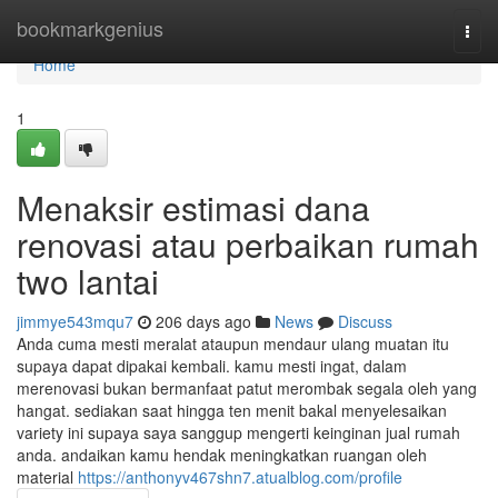
Home
bookmarkgenius
Togg
navi
Home
1
Menaksir estimasi dana
renovasi atau perbaikan rumah
two lantai
jimmye543mqu7
206 days ago
News
Discuss
Anda cuma mesti meralat ataupun mendaur ulang muatan itu
supaya dapat dipakai kembali. kamu mesti ingat, dalam
merenovasi bukan bermanfaat patut merombak segala oleh yang
hangat. sediakan saat hingga ten menit bakal menyelesaikan
variety ini supaya saya sanggup mengerti keinginan jual rumah
anda. andaikan kamu hendak meningkatkan ruangan oleh
material
https://anthonyv467shn7.atualblog.com/profile