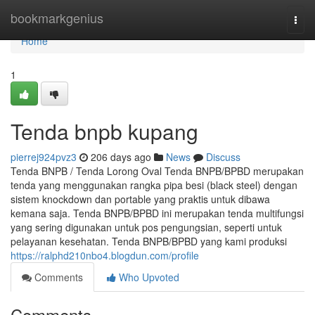
Home
bookmarkgenius
Togg
navi
Home
1
Tenda bnpb kupang
pierrej924pvz3
206 days ago
News
Discuss
Tenda BNPB / Tenda Lorong Oval Tenda BNPB/BPBD merupakan
tenda yang menggunakan rangka pipa besi (black steel) dengan
sistem knockdown dan portable yang praktis untuk dibawa
kemana saja. Tenda BNPB/BPBD ini merupakan tenda multifungsi
yang sering digunakan untuk pos pengungsian, seperti untuk
pelayanan kesehatan. Tenda BNPB/BPBD yang kami produksi
https://ralphd210nbo4.blogdun.com/profile
Comments
Who Upvoted
Comments