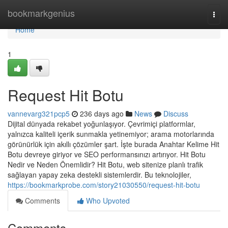
Home
bookmarkgenius
Togg
navi
Home
1
Request Hit Botu
vannevarg321pcp5
236 days ago
News
Discuss
Dijital dünyada rekabet yoğunlaşıyor. Çevrimiçi platformlar,
yalnızca kaliteli içerik sunmakla yetinemiyor; arama motorlarında
görünürlük için akıllı çözümler şart. İşte burada Anahtar Kelime Hit
Botu devreye giriyor ve SEO performansınızı artırıyor. Hit Botu
Nedir ve Neden Önemlidir? Hit Botu, web sitenize planlı trafik
sağlayan yapay zeka destekli sistemlerdir. Bu teknolojiler,
https://bookmarkprobe.com/story21030550/request-hit-botu
Comments
Who Upvoted
Comments