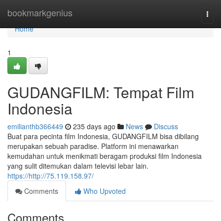
Home
bookmarkgenius
Togg
navi
Home
1
GUDANGFILM: Tempat Film
Indonesia
emilianthb366449
235 days ago
News
Discuss
Buat para pecinta film Indonesia, GUDANGFILM bisa dibilang
merupakan sebuah paradise. Platform ini menawarkan
kemudahan untuk menikmati beragam produksi film Indonesia
yang sulit ditemukan dalam televisi lebar lain.
https://http://75.119.158.97/
Comments
Who Upvoted
Comments