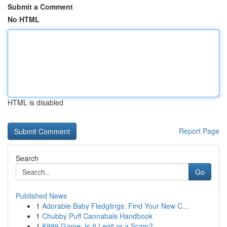
Submit a Comment
No HTML
HTML is disabled
Report Page
Search
Go
Published News
1
Adorable Baby Fledglings: Find Your New C...
1
Chubby Puff Cannabals Handbook
1
K999 Game: Is It Legit or a Scam?