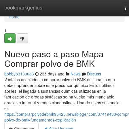
Home
bookmarkgenius
T
na
Home
1
Nuevo paso a paso Mapa
Comprar polvo de BMK
bobbyp313uuo6
235 days ago
News
Discuss
Ventajas asociados a comprar polvo de BMK en linea: lo que
debes aprender sobre este precursor químico En los últimos
abriles, el llegada a sustancias químicas utilizadas en la
fabricación de drogas sintéticas se ha vuelto más manejable
gracias a internet y redes clandestinas. Una de estas sustancias
es
https://comprarpolvodebmk95425.newsbloger.com/37419433/compr
polvo-de-bmk-fundamentos-explicación
Comments
Who Upvoted