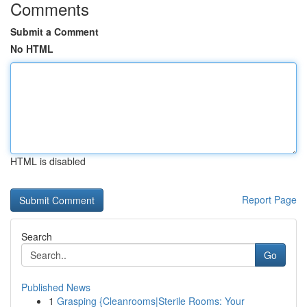
Comments
Submit a Comment
No HTML
HTML is disabled
Report Page
Search
Go
Published News
1
Grasping {Cleanrooms|Sterile Rooms: Your