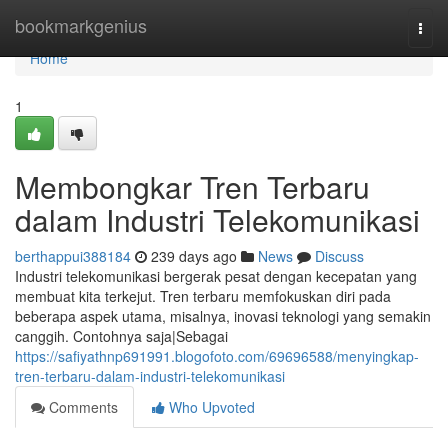
Home
bookmarkgenius
Togg
navi
Home
1
Membongkar Tren Terbaru
dalam Industri Telekomunikasi
berthappui388184
239 days ago
News
Discuss
Industri telekomunikasi bergerak pesat dengan kecepatan yang
membuat kita terkejut. Tren terbaru memfokuskan diri pada
beberapa aspek utama, misalnya, inovasi teknologi yang semakin
canggih. Contohnya saja|Sebagai
https://safiyathnp691991.blogofoto.com/69696588/menyingkap-
tren-terbaru-dalam-industri-telekomunikasi
Comments
Who Upvoted