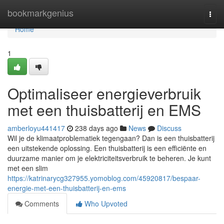
Home
bookmarkgenius
Togg
navi
Home
1
Optimaliseer energieverbruik
met een thuisbatterij en EMS
amberloyu441417
238 days ago
News
Discuss
Wil je de klimaatproblematiek tegengaan? Dan is een thuisbatterij
een uitstekende oplossing. Een thuisbatterij is een efficiënte en
duurzame manier om je elektriciteitsverbruik te beheren. Je kunt
met een slim
https://katrinarycg327955.yomoblog.com/45920817/bespaar-
energie-met-een-thuisbatterij-en-ems
Comments
Who Upvoted