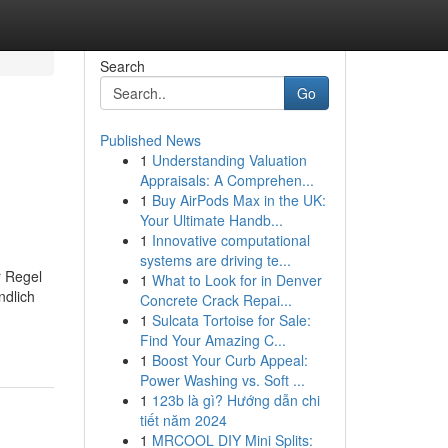
Search
Go
Published News
1
Understanding Valuation
Appraisals: A Comprehen...
1
Buy AirPods Max in the UK:
Your Ultimate Handb...
1
Innovative computational
systems are driving te...
r Regel
1
What to Look for in Denver
ndlich
Concrete Crack Repai...
1
Sulcata Tortoise for Sale:
Find Your Amazing C...
1
Boost Your Curb Appeal:
Power Washing vs. Soft ...
1
123b là gì? Hướng dẫn chi
tiết năm 2024
1
MRCOOL DIY Mini Splits: