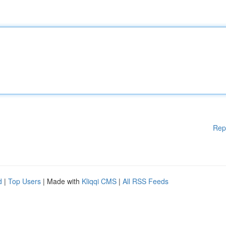
Rep
d
|
Top Users
| Made with
Kliqqi CMS
|
All RSS Feeds