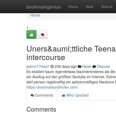
Home
bookmarkgenius
Home
New
Submit
Home
1
Uners&auml;ttliche Teen
intercourse
jeanm776ias7
239 days ago
News
Discuss
Es existiert kaum irgendetwas faszinierenderes als die
ein Ausflug auf der größten Sextube im Internet. Extr
darf person regelmäßig ein spitzenmäßiges Hardcore 
https://sexamateurefinden.com/
Comments
Who Upvoted
Comments