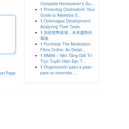
Complete Homeowner's Gu...
1
Protecting Chelmsford: Your
Guide to Asbestos S...
1
Ookmulgee Development:
Analyzing Their Tests
1
加密貨幣賭場：未來趨勢與
風險
1
Purchase The Medication
Films Online: An Detail...
1
MM88 – Nền Tảng Giải Trí
Trực Tuyến Hiện Đại, T...
1
Organización paso a paso
para un recorrido ...
ort Page