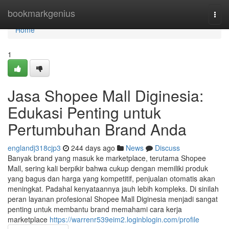
Home
bookmarkgenius
Togg
navi
Home
1
Jasa Shopee Mall Diginesia:
Edukasi Penting untuk
Pertumbuhan Brand Anda
englandj318cjp3
244 days ago
News
Discuss
Banyak brand yang masuk ke marketplace, terutama Shopee
Mall, sering kali berpikir bahwa cukup dengan memiliki produk
yang bagus dan harga yang kompetitif, penjualan otomatis akan
meningkat. Padahal kenyataannya jauh lebih kompleks. Di sinilah
peran layanan profesional Shopee Mall Diginesia menjadi sangat
penting untuk membantu brand memahami cara kerja
marketplace
https://warrenr539eim2.loginblogin.com/profile