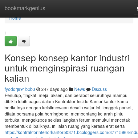
Home
bookmarkgenius
Home
1
Konsep konsep kantor industri
untuk menginspirasi ruangan
kalian
fyodorj891bbb3
247 days ago
News
Discuss
Penutup, tingkat, meja, aksen, dan perabot seluruhnya mampu
dibikin lebih bagus dalam Kontraktor Inside Kantor kantor kamu
berikutnya dengan keistimewaan desain wajar ini. lenggek parket,
ditata bersama pola herringbone, membentang ke arah pintu
terbuka, mengekspos sekilas langkan ferum memukul mencetak
membentuk di baliknya. ini ialah ruang yang kerasa erat serta
https://kontraktorinteriorkantor50371.bcbloggers.com/37715964/indu