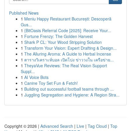
Published News
1
Meniu Happy Restaurant București: Descoperă
Gus...
1
{BitOasis Referral Code [2025]: Receive Your...
1
Fortune Frenzy: The Golden Harvest
1
Shark P CL: Your Wood Stripping Solution
1
Transform Your Vision: Expert Drafting & Design...
1
The Alluring Aroma: A Guide to Herbal Incense
1
ตารางวิเคราะห์บอล เปิดโปง ข่าววงใน เครือข่าย...
1
TheyaVue Reviews: The Real Vision Support
Suppl...
1
AI Voice Bots
1
Canine Toy Set Fun & Fetch!
1
Building out successful football teams through ...
1
Juggling Segregation and Hygiene: A Region Stra...
Copyright © 2026 |
Advanced Search
|
Live
|
Tag Cloud
|
Top