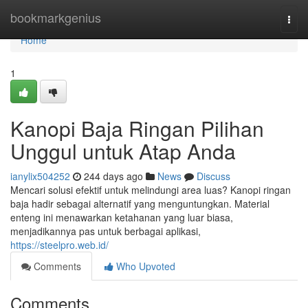
Home
bookmarkgenius
Togg
navi
Home
1
Kanopi Baja Ringan Pilihan
Unggul untuk Atap Anda
ianylix504252
244 days ago
News
Discuss
Mencari solusi efektif untuk melindungi area luas? Kanopi ringan
baja hadir sebagai alternatif yang menguntungkan. Material
enteng ini menawarkan ketahanan yang luar biasa,
menjadikannya pas untuk berbagai aplikasi,
https://steelpro.web.id/
Comments
Who Upvoted
Comments