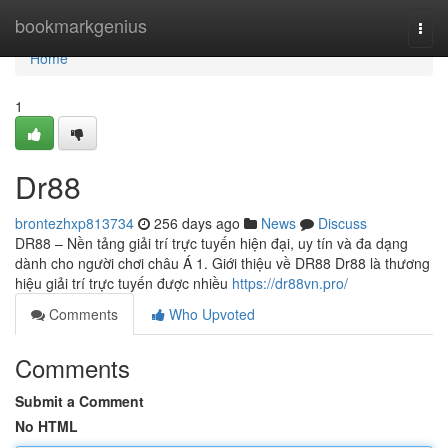
Home
bookmarkgenius
Togg
navi
Home
1
Dr88
brontezhxp813734
256 days ago
News
Discuss
DR88 – Nền tảng giải trí trực tuyến hiện đại, uy tín và đa dạng
dành cho người chơi châu Á 1. Giới thiệu về DR88 Dr88 là thương
hiệu giải trí trực tuyến được nhiều
https://dr88vn.pro/
Comments
Who Upvoted
Comments
Submit a Comment
No HTML