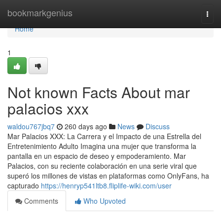
Home
bookmarkgenius
Togg
navi
Home
1
Not known Facts About mar
palacios xxx
waldou767jbq7
260 days ago
News
Discuss
Mar Palacios XXX: La Carrera y el Impacto de una Estrella del
Entretenimiento Adulto Imagina una mujer que transforma la
pantalla en un espacio de deseo y empoderamiento. Mar
Palacios, con su reciente colaboración en una serie viral que
superó los millones de vistas en plataformas como OnlyFans, ha
capturado
https://henryp541ltb8.fliplife-wiki.com/user
Comments
Who Upvoted