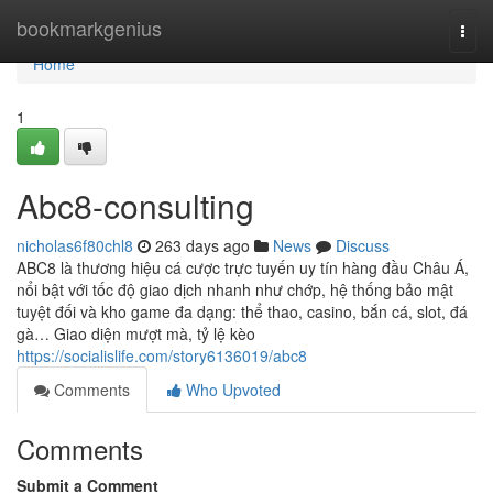
Home
bookmarkgenius
Togg
navi
Home
1
Abc8-consulting
nicholas6f80chl8
263 days ago
News
Discuss
ABC8 là thương hiệu cá cược trực tuyến uy tín hàng đầu Châu Á,
nổi bật với tốc độ giao dịch nhanh như chớp, hệ thống bảo mật
tuyệt đối và kho game đa dạng: thể thao, casino, bắn cá, slot, đá
gà… Giao diện mượt mà, tỷ lệ kèo
https://socialislife.com/story6136019/abc8
Comments
Who Upvoted
Comments
Submit a Comment