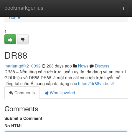
Home
bookmarkgenius
Togg
navi
Home
1
DR88
mariamgdfk216992
263 days ago
News
Discuss
DR88 – Nền tảng cá cược trực tuyến uy tín, đa dạng và an toàn 1.
Giới thiệu về DR88 DR88 là một nhà cái cá cược trực tuyến nổi
tiếng tại châu Á, cung cấp đa dạng các
https://dr88vn.best/
Comments
Who Upvoted
Comments
Submit a Comment
No HTML