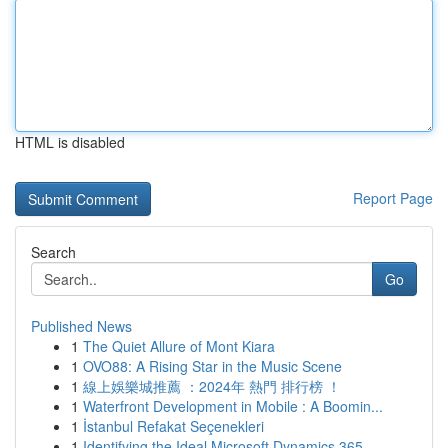
HTML is disabled
Report Page
Search
Go
Published News
1
The Quiet Allure of Mont Kiara
1
OVO88: A Rising Star in the Music Scene
1
線上娛樂城推薦 ：2024年 熱門 排行榜 ！
1
Waterfront Development in Mobile : A Boomin...
1
İstanbul Refakat Seçenekleri
1
Identifying the Ideal Microsoft Dynamics 365...