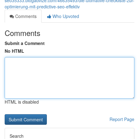
seo35333.blogadvize.com/46635493/die-ultimative-checkliste-zur-
optimierung-mit-predictive-seo-effektiv
Comments
Who Upvoted
Comments
Submit a Comment
No HTML
HTML is disabled
Report Page
Search