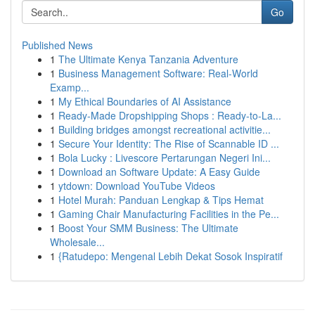
Go
Published News
1
The Ultimate Kenya Tanzania Adventure
1
Business Management Software: Real-World
Examp...
1
My Ethical Boundaries of AI Assistance
1
Ready-Made Dropshipping Shops : Ready-to-La...
1
Building bridges amongst recreational activitie...
1
Secure Your Identity: The Rise of Scannable ID ...
1
Bola Lucky : Livescore Pertarungan Negeri Ini...
1
Download an Software Update: A Easy Guide
1
ytdown: Download YouTube Videos
1
Hotel Murah: Panduan Lengkap & Tips Hemat
1
Gaming Chair Manufacturing Facilities in the Pe...
1
Boost Your SMM Business: The Ultimate
Wholesale...
1
{Ratudepo: Mengenal Lebih Dekat Sosok Inspiratif