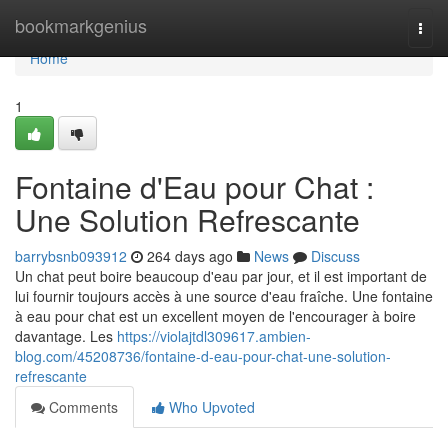
Home
bookmarkgenius
Togg
navi
Home
1
Fontaine d'Eau pour Chat :
Une Solution Refrescante
barrybsnb093912
264 days ago
News
Discuss
Un chat peut boire beaucoup d'eau par jour, et il est important de
lui fournir toujours accès à une source d'eau fraîche. Une fontaine
à eau pour chat est un excellent moyen de l'encourager à boire
davantage. Les
https://violajtdl309617.ambien-
blog.com/45208736/fontaine-d-eau-pour-chat-une-solution-
refrescante
Comments
Who Upvoted