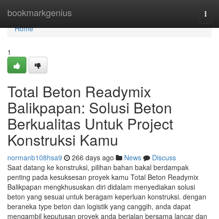
Home
bookmarkgenius
Togg
navi
Home
1
Total Beton Readymix
Balikpapan: Solusi Beton
Berkualitas Untuk Project
Konstruksi Kamu
normanb108hsa9
266 days ago
News
Discuss
Saat datang ke konstruksi, pilihan bahan bakal berdampak
penting pada kesuksesan proyek kamu Total Beton Readymix
Balikpapan mengkhususkan diri didalam menyediakan solusi
beton yang sesuai untuk beragam keperluan konstruksi. dengan
beraneka type beton dan logistik yang canggih, anda dapat
mengambil keputusan proyek anda berjalan bersama lancar dan