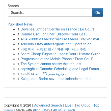
Search
Go
Published News
1
Devenez Stringer Certifié en France : Le Cours ...
1
Conure Bird For Offer: Discover Your Beau...
1
ACASH888 ติดต่อเรา: วิธีการติดต่อและช่องทางช่วย...
1
Arriendo Plato Autocargante con Operario en...
1
가평빠지, 짜릿함 만끽! 여름 워터파크 추천
1
Score Cheap Flights to Lagos: Your Ultimate Guide
1
Progression of the Mobile Phone : From Cell P...
1
The System cannot satisfy this request .
1
copyright in Canada: Scheduling and Legal Status
1
إضاءة كاشفة LED معيارية مصر
1
Kølepuder: Bedre søvn med kølende komfort
Copyright © 2026 |
Advanced Search
|
Live
|
Tag Cloud
|
Top
Users
| Made with
Kliqqi CMS
|
All RSS Feeds