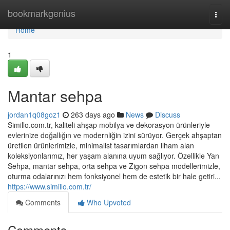
Home
bookmarkgenius
Togg
navi
Home
1
Mantar sehpa
jordan1q08goz1
263 days ago
News
Discuss
Simillo.com.tr, kaliteli ahşap mobilya ve dekorasyon ürünleriyle
evlerinize doğallığın ve modernliğin izini sürüyor. Gerçek ahşaptan
üretilen ürünlerimizle, minimalist tasarımlardan ilham alan
koleksiyonlarımız, her yaşam alanına uyum sağlıyor. Özellikle Yan
Sehpa, mantar sehpa, orta sehpa ve Zigon sehpa modellerimizle,
oturma odalarınızı hem fonksiyonel hem de estetik bir hale getiri...
https://www.simillo.com.tr/
Comments
Who Upvoted
Comments