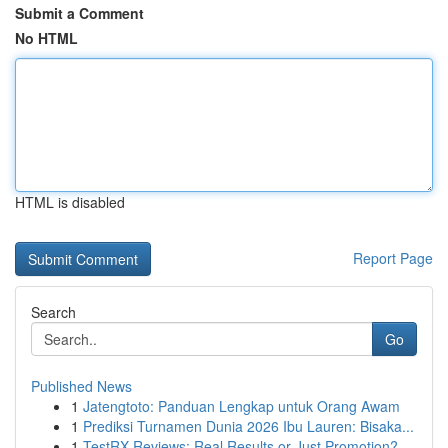
Submit a Comment
No HTML
HTML is disabled
Report Page
Search
Go
Published News
1
Jatengtoto: Panduan Lengkap untuk Orang Awam
1
Prediksi Turnamen Dunia 2026 Ibu Lauren: Bisaka...
1
TestRX Reviews: Real Results or Just Promotion?