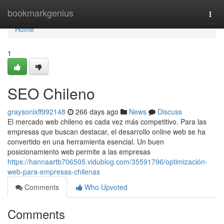
Home
bookmarkgenius
Togg
navi
Home
1
SEO Chileno
graysonlxff992148
266 days ago
News
Discuss
El mercado web chileno es cada vez más competitivo. Para las
empresas que buscan destacar, el desarrollo online web se ha
convertido en una herramienta esencial. Un buen
posicionamiento web permite a las empresas
https://hannaartb706505.vidublog.com/35591796/optimización-
web-para-empresas-chilenas
Comments
Who Upvoted
Comments