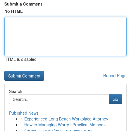
Submit a Comment
No HTML
HTML is disabled
Report Page
Search
Go
Published News
1
Experienced Long Beach Workplace Attorney
1
How to Managing Worry : Practical Methods...
1
נתנאל נשיא: סיפורו של פורץ דרך ישראלי