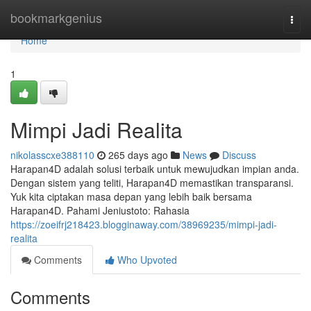
Home
bookmarkgenius
Togg
navi
Home
1
Mimpi Jadi Realita
nikolasscxe388110
265 days ago
News
Discuss
Harapan4D adalah solusi terbaik untuk mewujudkan impian anda.
Dengan sistem yang teliti, Harapan4D memastikan transparansi.
Yuk kita ciptakan masa depan yang lebih baik bersama
Harapan4D. Pahami Jeniustoto: Rahasia
https://zoeifrj218423.blogginaway.com/38969235/mimpi-jadi-
realita
Comments
Who Upvoted
Comments