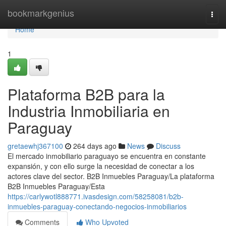
Home
bookmarkgenius
Togg
navi
Home
1
Plataforma B2B para la
Industria Inmobiliaria en
Paraguay
gretaewhj367100
264 days ago
News
Discuss
El mercado inmobiliario paraguayo se encuentra en constante
expansión, y con ello surge la necesidad de conectar a los
actores clave del sector. B2B Inmuebles Paraguay/La plataforma
B2B Inmuebles Paraguay/Esta
https://carlywotl888771.ivasdesign.com/58258081/b2b-
inmuebles-paraguay-conectando-negocios-inmobiliarios
Comments
Who Upvoted