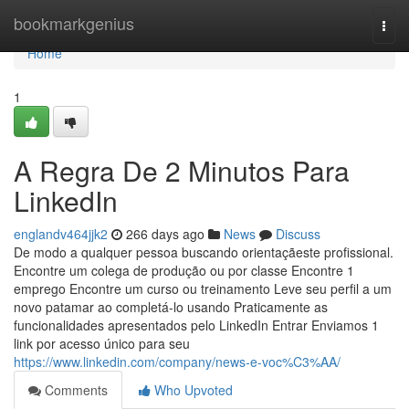
Home
bookmarkgenius
Togg
navi
Home
1
A Regra De 2 Minutos Para
LinkedIn
englandv464jjk2
266 days ago
News
Discuss
De modo a qualquer pessoa buscando orientaçãeste profissional.
Encontre um colega de produção ou por classe Encontre 1
emprego Encontre um curso ou treinamento Leve seu perfil a um
novo patamar ao completá-lo usando Praticamente as
funcionalidades apresentados pelo LinkedIn Entrar Enviamos 1
link por acesso único para seu
https://www.linkedin.com/company/news-e-voc%C3%AA/
Comments
Who Upvoted