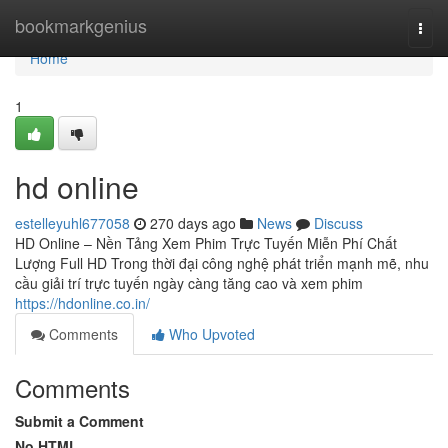
Home
bookmarkgenius
Togg
navi
Home
1
hd online
estelleyuhl677058
270 days ago
News
Discuss
HD Online – Nền Tảng Xem Phim Trực Tuyến Miễn Phí Chất
Lượng Full HD Trong thời đại công nghệ phát triển mạnh mẽ, nhu
cầu giải trí trực tuyến ngày càng tăng cao và xem phim
https://hdonline.co.in/
Comments
Who Upvoted
Comments
Submit a Comment
No HTML