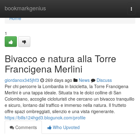
Home
bookmarkgenius
Togg
navi
Home
1
Bivacco e natura alla Torre
Francigena Merlini
giordanox345jhf3
269 days ago
News
Discuss
Per chi percorre la Lombardia in bicicletta, la Torre Francigena
Merlini è una tappa ideale. Situata tra le dolci colline di San
Colombano, accoglie cicloturisti che cercano un bivacco tranquillo
e sicuro, lontano dal traffico e immerso nella natura. Il frutteto
offre spazi ombreggiati, silenzio e una vista rigenerante.
https://bills124hgd3.blogunok.com/profile
Comments
Who Upvoted