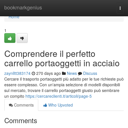
Home
bookmarkgenius
Togg
navi
Home
1
Comprendere il perfetto
carrello portaoggetti in acciaio
zaynlltt383174
270 days ago
News
Discuss
Cercare il trasporto portaoggetti più adatto per le tue richieste può
essere complesso. Con un'ampia selezione di modelli disponibili
sul mercato, trovare il carrello portaoggetti giusto può sembrare
un compito
https://cercareclienti.it/articoli/page-5
Comments
Who Upvoted
Comments