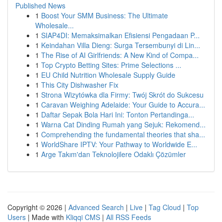
Published News
1
Boost Your SMM Business: The Ultimate
Wholesale...
1
SIAP4DI: Memaksimalkan Efisiensi Pengadaan P...
1
Keindahan Villa Dieng: Surga Tersembunyi di Lin...
1
The Rise of AI Girlfriends: A New Kind of Compa...
1
Top Crypto Betting Sites: Prime Selections ...
1
EU Child Nutrition Wholesale Supply Guide
1
This City Dishwasher Fix
1
Strona Wizytówka dla Firmy: Twój Skrót do Sukcesu
1
Caravan Weighing Adelaide: Your Guide to Accura...
1
Daftar Sepak Bola Hari Ini: Tonton Pertandinga...
1
Warna Cat Dinding Rumah yang Sejuk: Rekomend...
1
Comprehending the fundamental theories that sha...
1
WorldShare IPTV: Your Pathway to Worldwide E...
1
Arge Takım'dan Teknolojilere Odaklı Çözümler
Copyright © 2026 |
Advanced Search
|
Live
|
Tag Cloud
|
Top
Users
| Made with
Kliqqi CMS
|
All RSS Feeds