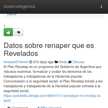
Home
bookmarkgenius
Togg
navi
Home
1
Datos sobre renaper que es
Revelados
teresae970evc0
270 days ago
News
Discuss
El Plan Renatep es un programa del Gobierno de Argentina que
rebusca examinar, formalizar y avalar los derechos de los
trabajadores y trabajadoras de la Hacienda popular.
Comunicación a la seguridad social: el Plan Renatep brinda a los
trabajadores y trabajadoras de la Heredad popular entrada a la
seguridad social,
https://parish8a.ziblogs.com/38641571/conseguir-mi-renatep-to-
work
Comments
Who Upvoted