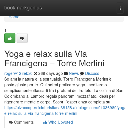
Home
bookmarkgenius
Togg
navi
Home
1
Yoga e relax sulla Via
Francigena – Torre Merlini
rogerw123ebx0
269 days ago
News
Discuss
Se ami la natura e la spiritualità, Torre Francigena Merlini è il
posto giusto per te. Qui potrai praticare yoga, meditare o
semplicemente rilassarti tra i profumi del frutteto. La collina di San
Colombano al Lambro regala panorami mozzafiato, ideali per
rigenerare mente e corpo. Scopri l’esperienza completa su
https://bivaccopercicloturistiasa38158.aioblogs.com/91036989/yoga-
e-relax-sulla-via-francigena-torre-merlini
Comments
Who Upvoted