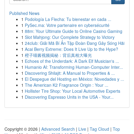
Published News
1
Podología La Flecha: Tu bienestar en cada ...
1
PySec.ma: Votre partenaire en cybersécurité
1
88m: Your Ultimate Guide to Online Casino Gaming
1
Slot Mahjong: Our Complete Strategy to Victory
1
24club: Giải Mã Bí Ẩn Tập Đoàn Đang Gây Sóng Hãi
1
Acai Berry Extreme: Does It Live Up to the Hype?
1
橙子喵酱视频揭秘：背后真相大曝光
1
Echoes of the Underdark: A Dark Elf Musician's ...
1
Humanio AI: Transforming Human-Computer Inter...
1
Discovering Shilajit: A Manual to Properties & ...
1
El Despegue del Hosting en México: Novedades y ...
1
The American K2 Fragrance Origin : Your ...
1
Hollister Tire Shop: Your Local Automotive Experts
1
Discovering Espresso Units in the USA - Your...
Copyright © 2026 |
Advanced Search
|
Live
|
Tag Cloud
|
Top