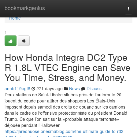
Home
bookmarkgenius
Togg
navi
Home
1
How Honda Integra DC2 Type
R 1.8L VTEC Engine can Save
You Time, Stress, and Money.
annb119egf6
271 days ago
News
Discuss
Deux stations de Saint-Liboire situées près de l’autoroute 20
jouent du coude pour attirer des shoppers Les États-Unis
imposent depuis samedi des droits de douane sur les camions
dans le cadre de l'offensive protectionniste du président Donald
Trump. Ce que l’on sait sur la «probable attaque terroriste»
déjouée pendant l’Halloween
https://jaredhuose.onesmablog.com/the-ultimate-guide-to-r33-