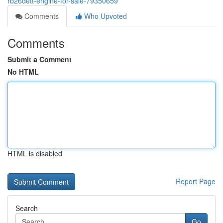
rb26dett-engine-for-sale-79350659
Comments
Who Upvoted
Comments
Submit a Comment
No HTML
HTML is disabled
Report Page
Search
Go