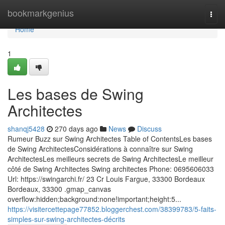
Home
bookmarkgenius
Togg
navi
Home
1
Les bases de Swing
Architectes
shanqj5428
270 days ago
News
Discuss
Rumeur Buzz sur Swing Architectes Table of ContentsLes bases
de Swing ArchitectesConsidérations à connaître sur Swing
ArchitectesLes meilleurs secrets de Swing ArchitectesLe meilleur
côté de Swing Architectes Swing architectes Phone: 0695606033
Url: https://swingarchi.fr/ 23 Cr Louis Fargue, 33300 Bordeaux
Bordeaux, 33300 .gmap_canvas
overflow:hidden;background:none!important;height:5...
https://visitercettepage77852.bloggerchest.com/38399783/5-faits-
simples-sur-swing-architectes-décrits