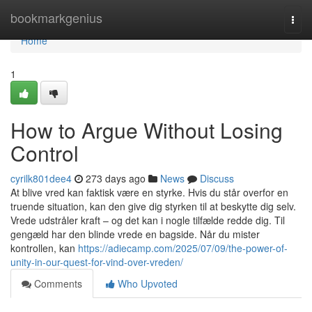
Home
bookmarkgenius
Togg
navi
Home
1
How to Argue Without Losing
Control
cyrilk801dee4
273 days ago
News
Discuss
At blive vred kan faktisk være en styrke. Hvis du står overfor en
truende situation, kan den give dig styrken til at beskytte dig selv.
Vrede udstråler kraft – og det kan i nogle tilfælde redde dig. Til
gengæld har den blinde vrede en bagside. Når du mister
kontrollen, kan
https://adiecamp.com/2025/07/09/the-power-of-
unity-in-our-quest-for-vind-over-vreden/
Comments
Who Upvoted