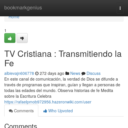
Home
bookmarkgenius
Togg
navi
Home
1
TV Cristiana : Transmitiendo la
Fe
albievajn606778
272 days ago
News
Discuss
En este canal de comunicación, la verdad de Dios se difunde a
través de programas que inspiran, guían y llegan a personas de
todas las edades del mundo. Observa historias de fe Medita
sobre la Escritura Celebra
https://rafaelpmob972956.hazeronwiki.com/user
Comments
Who Upvoted
Comments