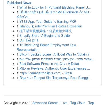
Published News
1
What to Look for in Portland Electrical Panel U...
1
ĐềBảngKết Quả ĐầuTrênMở ĐuôiDướiGốc MB ·
XiênGh...
1
Y333 App: Your Guide to Earning PKR
1
İstanbul içinde Premium Hostes Hizmetleri
1
橙子喵酱视频揭秘：背后真相大曝光
1
Shopify Store: A Beginner's Guide
1
Chi Tiết 24H
1
Trusted Long Beach Employment Law
Representation
1
Bitcoin-Backed Loans: A Novel Way to Obtain ?
1
אלעד הדר: יועץ עסקי מוביל להצלחת העסק שלך וצמ...
1
Best Software Firms in the City : A Detai...
1
Mitolyn Reviews: Authentic User Experiences ...
1
https://canadafreeslots.com/ - 2026
1
Raja717: Tempat Slot Terpercaya Para Penggi...
Copyright © 2026 |
Advanced Search
|
Live
|
Tag Cloud
|
Top