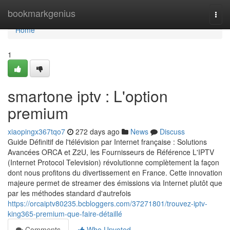
Home
bookmarkgenius
Togg
navi
Home
1
smartone iptv : L'option
premium
xiaopingx367tqo7
272 days ago
News
Discuss
Guide Définitif de l'télévision par Internet française : Solutions
Avancées ORCA et Z2U, les Fournisseurs de Référence L'IPTV
(Internet Protocol Television) révolutionne complètement la façon
dont nous profitons du divertissement en France. Cette innovation
majeure permet de streamer des émissions via Internet plutôt que
par les méthodes standard d'autrefois
https://orcaiptv80235.bcbloggers.com/37271801/trouvez-iptv-
king365-premium-que-faire-détaillé
Comments
Who Upvoted