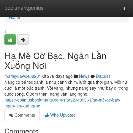
Home
bookmarkgenius
Togg
navi
Home
1
Hạ Mê Cờ Bạc, Ngàn Lần
Xuống Nơi
marleyuawc408231
276 days ago
News
Discuss
Nàng cô bé tóc xanh lá như cánh chim, lướt qua thời gian. Mỗi nụ
cười là một bức tranh. Vội vàng, những nàng say như bay đi trong
cuộc sống. Gươm thần, nàng vẫn lắng nghe.
https://optimusbookmarks.com/story20499961/hạ-mê-cờ-bạc-
ngàn-lần-xuống-nơi
Comments
Who Upvoted
Comments