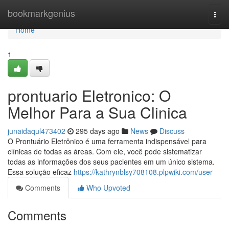
Home
bookmarkgenius
Togg
navi
Home
1
prontuario Eletronico: O
Melhor Para a Sua Clinica
junaidaqul473402
295 days ago
News
Discuss
O Prontuário Eletrônico é uma ferramenta indispensável para
clínicas de todas as áreas. Com ele, você pode sistematizar
todas as informações dos seus pacientes em um único sistema.
Essa solução eficaz
https://kathrynblsy708108.plpwiki.com/user
Comments
Who Upvoted
Comments