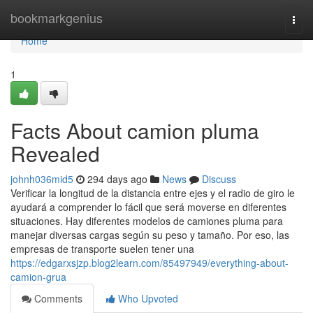
Home
bookmarkgenius
Togg
navi
Home
1
Facts About camion pluma
Revealed
johnh036mid5
294 days ago
News
Discuss
Verificar la longitud de la distancia entre ejes y el radio de giro le
ayudará a comprender lo fácil que será moverse en diferentes
situaciones. Hay diferentes modelos de camiones pluma para
manejar diversas cargas según su peso y tamaño. Por eso, las
empresas de transporte suelen tener una
https://edgarxsjzp.blog2learn.com/85497949/everything-about-
camion-grua
Comments
Who Upvoted