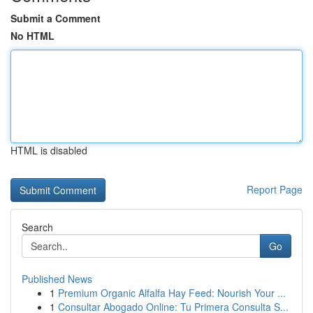
Submit a Comment
No HTML
HTML is disabled
Report Page
Search
Go
Published News
1
Premium Organic Alfalfa Hay Feed: Nourish Your ...
1
Consultar Abogado Online: Tu Primera Consulta S...