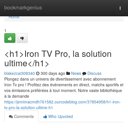
Home
bookmarkgenius
Togg
navi
Home
1
<h1>Iron TV Pro, la solution
ultime</h1>
blakezcai308340
300 days ago
News
Discuss
Plongez dans un univers de divertissement avec abonnement
Iron Tv pro ! Profitez des événements en direct, matchs sportifs et
vos émissions préférées à tout moment. Notre vaste bibliothèque
à la demande
https://jemimacmdh761582.ourcodeblog.com/37854958/h1-iron-
tv-pro-la-solution-ultime-h1
Comments
Who Upvoted