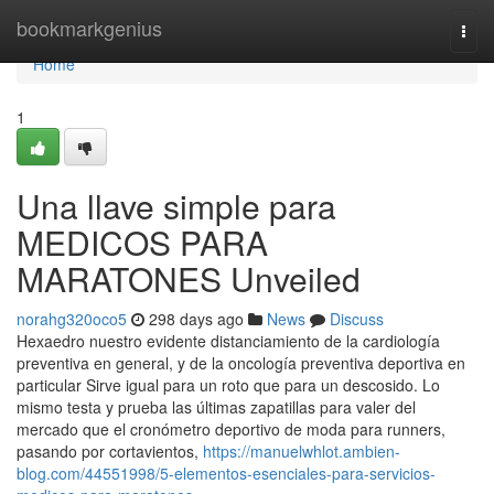
Home
bookmarkgenius
Togg
navi
Home
1
Una llave simple para
MEDICOS PARA
MARATONES Unveiled
norahg320oco5
298 days ago
News
Discuss
Hexaedro nuestro evidente distanciamiento de la cardiología
preventiva en general, y de la oncología preventiva deportiva en
particular Sirve igual para un roto que para un descosido. Lo
mismo testa y prueba las últimas zapatillas para valer del
mercado que el cronómetro deportivo de moda para runners,
pasando por cortavientos,
https://manuelwhlot.ambien-
blog.com/44551998/5-elementos-esenciales-para-servicios-