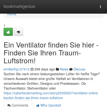
Home
bookmarkgenius
Togg
navi
Home
1
Ein Ventilator finden Sie hier -
Finden Sie Ihren Traum-
Luftstrom!
emiliarlhg127412
298 days ago
News
Discuss
Suchen Sie nach einem leistungsstarken Lüfter für heiße Tage?
Unsere Auswahl bietet eine große Vielfalt an Ventilatoren in
verschiedenen Größen, Designs und Preisklassen. Ob
Tischventilator, Stehventilator oder
https://cyberbookmarking.com/story20355207/ventilator-online-
kaufen-finden-sie-ihren-traum-luftstrom
Comments
Who Upvoted