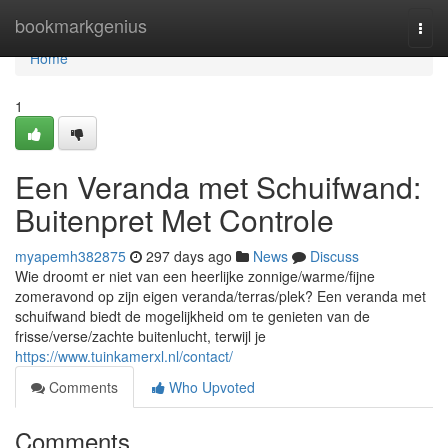
Home
bookmarkgenius
Togg
navi
Home
1
Een Veranda met Schuifwand:
Buitenpret Met Controle
myapemh382875
297 days ago
News
Discuss
Wie droomt er niet van een heerlijke zonnige/warme/fijne
zomeravond op zijn eigen veranda/terras/plek? Een veranda met
schuifwand biedt de mogelijkheid om te genieten van de
frisse/verse/zachte buitenlucht, terwijl je
https://www.tuinkamerxl.nl/contact/
Comments
Who Upvoted
Comments