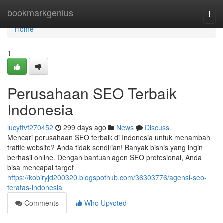
Home
bookmarkgenius
Togg
navi
Home
1
Perusahaan SEO Terbaik
Indonesia
lucytfvf270452
299 days ago
News
Discuss
Mencari perusahaan SEO terbaik di Indonesia untuk menambah
traffic website? Anda tidak sendirian! Banyak bisnis yang ingin
berhasil online. Dengan bantuan agen SEO profesional, Anda
bisa mencapai target
https://kobiryjd200320.blogspothub.com/36303776/agensi-seo-
teratas-indonesia
Comments
Who Upvoted