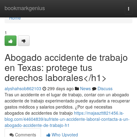
Home
bookmarkgenius
Togg
navi
Home
1
Abogado accidente de trabajo
en Texas: protege tus
derechos laborales</h1>
alyshahsob862103
299 days ago
News
Discuss
Tras un accidente en el lugar de trabajo, contar con un abogado
accidente de trabajo experimentado puede ayudarte a recuperar
gastos médicos y salarios perdidos. ¿Por qué necesitas
abogados de accidentes de trabajo
https://majaaztt821456.is-
blog.com/44604839/sufriste-un-accidente-laboral-contacta-a-un-
abogado-accidente-de-trabajo-h1
Comments
Who Upvoted