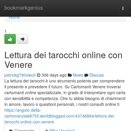
Home
bookmarkgenius
Togg
navi
Home
1
Lettura dei tarocchi online con
Venere
patrickg790xwu0
306 days ago
News
Discuss
La lettura dei tarocchi è uno strumento potente per comprendere
il presente e prevedere il futuro. Su Cartomanti Venere troverai
cartomanti online specializzate, in grado di interpretare ogni carta
con sensibilità e competenza. Che tu abbia bisogno di chiarimenti
in amore, lavoro o questioni personali, i nostri consulti online ti
https://angolo-della-
cartomanzia68753.worldblogged.com/43746864/lettura-dei-
tarocchi-online-con-venere
Comments
Who Upvoted