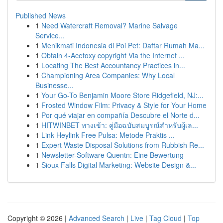
Published News
1
Need Watercraft Removal? Marine Salvage
Service...
1
Menikmati Indonesia di Poi Pet: Daftar Rumah Ma...
1
Obtain 4-Acetoxy copyright Via the Internet ...
1
Locating The Best Accountancy Practices in...
1
Championing Area Companies: Why Local
Businesse...
1
Your Go-To Benjamin Moore Store Ridgefield, NJ:...
1
Frosted Window Film: Privacy & Style for Your Home
1
Por qué viajar en compañía Descubre el Norte d...
1
HITWINBET ทางเข้า: คู่มือฉบับสมบูรณ์สำหรับผู้เล...
1
Link Heylink Free Pulsa: Metode Praktis ...
1
Expert Waste Disposal Solutions from Rubbish Re...
1
Newsletter-Software Quentn: Eine Bewertung
1
Sioux Falls Digital Marketing: Website Design &...
Copyright © 2026 |
Advanced Search
|
Live
|
Tag Cloud
|
Top