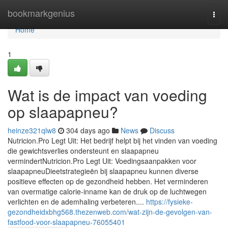
Home
bookmarkgenius
Togg
navi
Home
1
Wat is de impact van voeding
op slaapapneu?
heinze321qlw8
304 days ago
News
Discuss
Nutricion.Pro Legt Uit: Het bedrijf helpt bij het vinden van voeding
die gewichtsverlies ondersteunt en slaapapneu
vermindertNutricion.Pro Legt Uit: Voedingsaanpakken voor
slaapapneuDieetstrategieën bij slaapapneu kunnen diverse
positieve effecten op de gezondheid hebben. Het verminderen
van overmatige calorie-inname kan de druk op de luchtwegen
verlichten en de ademhaling verbeteren....
https://fysieke-
gezondheidxbhg568.thezenweb.com/wat-zijn-de-gevolgen-van-
fastfood-voor-slaapapneu-76055401