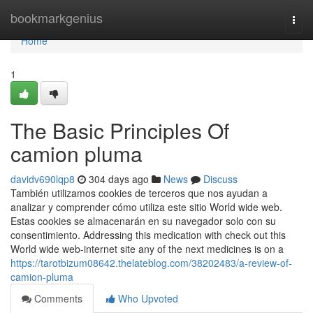
Home
bookmarkgenius
Togg
navi
Home
1
The Basic Principles Of
camion pluma
davidv690lqp8
304 days ago
News
Discuss
También utilizamos cookies de terceros que nos ayudan a
analizar y comprender cómo utiliza este sitio World wide web.
Estas cookies se almacenarán en su navegador solo con su
consentimiento. Addressing this medication with check out this
World wide web-internet site any of the next medicines is on a
https://tarotbizum08642.thelateblog.com/38202483/a-review-of-
camion-pluma
Comments
Who Upvoted