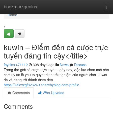
Home
bookmarkgenius
Togg
navi
Home
1
kuwin – Điểm đến cá cược trực
tuyến đáng tin cậy</title>
fayckxx471112
308 days ago
News
Discuss
Trong thế giới cá cược trực tuyến ngày nay, việc lựa chọn một sân
chơi uy tín là yếu tố quyết định trải nghiệm của người chơi. kuwin
đã và đang trở thành điểm đến
https://kalexxgf826249.sharebyblog.com/profile
Comments
Who Upvoted
Comments