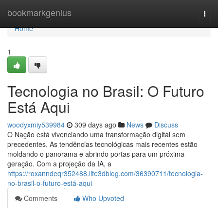
Home
bookmarkgenius
Togg
navi
Home
1
Tecnologia no Brasil: O Futuro
Está Aqui
woodyxmiy539984
309 days ago
News
Discuss
O Nação está vivenciando uma transformação digital sem
precedentes. As tendências tecnológicas mais recentes estão
moldando o panorama e abrindo portas para um próxima
geração. Com a projeção da IA, a
https://roxanndeqr352488.life3dblog.com/36390711/tecnologia-
no-brasil-o-futuro-está-aqui
Comments
Who Upvoted